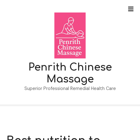
S
k
i
p
t
o
c
o
n
Penrith Chinese
t
Massage
e
n
Superior Professional Remedial Health Care
t